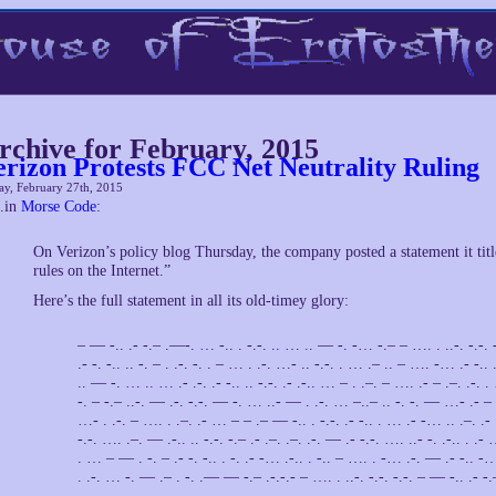
rchive for February, 2015
erizon Protests FCC Net Neutrality Ruling
ay, February 27th, 2015
in
Morse Code
:
On Verizon’s policy blog Thursday, the company posted a statement it 
rules on the Internet.”
Here’s the full statement in all its old-timey glory:
– — -.. .- -.– .—-. … -.. . -.-. .. … .. — -. -… -.– – …. . ..-. -.-.
.- -. -.. .. -. – . .-. -. . – … . .-. …- .. -.-. . … .– .. – …. -… .- -.. .-..
.. — -. … .. … .- .-. .- -.. .. -.-. .- .-.. … – . .–. – …. .- – .–. .-. . 
-. – -.– ..-. — .-. -.-. — -. … ..- — . .-. … –..– .. -. -. — …- .- 
…- . .-. – …. . .–. .- … – – .– — -.. . -.-. .- -.. . … .- -… .. .–. .-
-.-. …. .–. — .-.. .. -.-. -.– .- .–. .–. .-. — .- -.-. …. ..- -. .-.. . .- … 
. … – — . -. – .- -. -.. . -. .- -… .-.. . -.. – …. . -… .-. — .- -.. -… 
. .-. … -. — .– . -. .— — -.– .-.-.- – …. . ..-. -.-. -.-. – — -.. .- 
.- -.– – …. . -.-. — — — . .-. -.-. .. .- .-.. .. -. – . .-. -. . – …. .- …