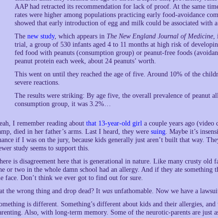
AAP had retracted its recommendation for lack of proof. At the same time,
rates were higher among populations practicing early food-avoidance co
showed that early introduction of egg and milk could be associated with a 
The
new study
, which appears in
The New England Journal of Medicine
,
trial, a group of 530 infants aged 4 to 11 months at high risk of developi
fed food with peanuts (consumption group) or peanut-free foods (avoidanc
peanut protein each week, about 24 peanuts’ worth.
This went on until they reached the age of five. Around 10% of the child
severe reactions.
The results were striking: By age five, the overall prevalence of peanut 
consumption group, it was 3.2%…
eah, I remember reading about
that 13-year-old girl
a couple years ago (video c
amp, died in her father’s arms. Last I heard, they were
suing
. Maybe it’s insens
hance if I was on the jury, because kids generally just aren’t built that way. The
ewer study seems to support this.
here is disagreement here that is generational in nature. Like many crusty old f
ne or two in the whole damn school had an allergy. And if they ate something t
he face. Don’t think we ever got to find out for sure.
at the wrong thing and drop dead? It
was
unfathomable. Now we have a lawsu
omething is different. Something’s different about kids and their allergies, and
arenting. Also, with long-term memory. Some of the neurotic-parents are just a