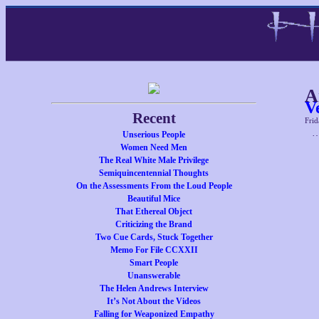
A
V
Recent
Frid
…
Unserious People
Women Need Men
The Real White Male Privilege
Semiquincentennial Thoughts
On the Assessments From the Loud People
Beautiful Mice
That Ethereal Object
Criticizing the Brand
Two Cue Cards, Stuck Together
Memo For File CCXXII
Smart People
Unanswerable
The Helen Andrews Interview
It’s Not About the Videos
Falling for Weaponized Empathy