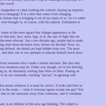
 the crowd.
gle kingmaker or cabal working the controls, buying up majority
 is changing? It is a shift that comes from changing
nt climate that is bringing it out of too many of us. So it’s rather
ey were brought in, of course, with the cadaver. Embalmed or
e statue in the town square that changes appearance as the
 that part, face, arms, legs, et al; the rays of light that are
s becomes relevant. Just a few decades ago, people had to make
wing what those decisions were, before we decided. Now, we
hing defined, the details are kept hidden from you. The most
t, and after one or two attempts to educate himself much more
e from someone who’s made a similar decision. But that only
 two situations may be. Either way though, we’re not thriving
 us, do absolutely nothing that relies on them. Passing an
to its raw essentials, reaching “success” in agreeing with
hat means whatever it is must be correct. It looks and feels so
ple in the room — what if everyone agrees except one guy? You
t that as one ostracism away from consensus, and if consensus
ed, is an offshoot of this new-age thinking. The culprit is