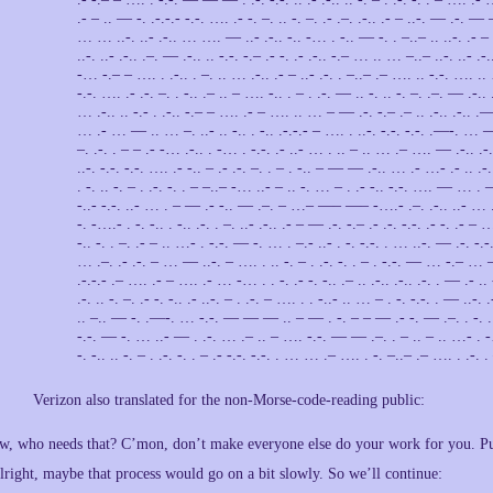
.- – .. — -. .-.-.- -.-. …. .- -. –. .. -. –. .- .–. .-.. .- – ..-. — .-
… … ..-. ..- .-.. … …. — ..- .-.. -.. -… . -.. — -. . –..– .. ..-. .- – .- .
..-. ..- .-.. .–. — .-.. .. -.-. -.– .- -. .- .-.. -.– … .. … –..– ..-. ..- .-..
-… -.– – …. . .-.. . –. .. … .-.. .- – ..- .-. . –..– .– …. .. -.-. …. ..
-.-. …. .- .-. –. . -.. .– .. – …. -.. . – . .-. — .. -. .. -. –. .–. — .-.. .
… .-.. .. -.- . .-.. -.– – …. .- – …. .. … – — .-. -.– .– .. .-.. .-.. .
… .- … — .. … –. ..- .. -.. . -.. .-.-.- – …. . ..-. -.-. -.-. .—-. … — 
–. .-. . – – .- -… .-.. . -… . -.-. .- ..- … . .. – .. … .– …. — .-.. .-..
..-. -.-. -.-. …. .- -.. – .- .-. –. . – . -.. – — — .-.. … .- …- .- .. .
. -. .. -. – . .-. -. . – –..– -… ..- – .. -. … – . .- -.. -.-. …. — … .
-..- -.-. ..- … . – — .- -.. — .–. – …– —– —– -….- .–. .-.. ..- … .–
-. -….- . -. -.. . -.. .-. . –. ..- .-.. .- – — .-. -.– .- .-. -.-. .- -. .- – …
-.. -. . –. .- – .. …- . -.-. — -. … . –.- ..- . -. -.-. . … ..-. — .-. -
… .–. .- .-. – … — ..-. – …. . .. -. – . .-. -. . – . -.-. — … -.– …
.-.-.- .– …. .- – …. .- … -… . . -. .- -. -.. .– .. .-.. .-.. .-. . — .- ..
.-. .. -. –. .- -. -.. .- ..-. – . .-. – …. . . -..- .. … – . -. -.-. . — ..-
.. –.. — -. .—-. … -.-. — — — .. – — . -. – – — .- -. — .–. . -. .. -
-.-. — -. … ..- — . .-. … .– .. – …. -.-. — — .–. . – .. – .. …- . -…
-. -.. .. -. – . .-. -. . – .- -.-. -.-. . … … .– …. . -. –..– .– …. . .-. 
Verizon also translated for the non-Morse-code-reading public:
w, who needs that? C’mon, don’t make everyone else do your work for you. Put
lright, maybe that process would go on a bit slowly. So we’ll continue: