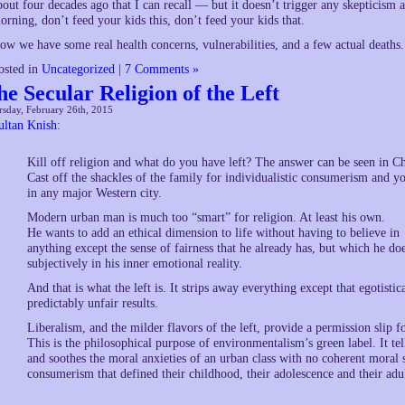
bout four decades ago that I can recall — but it doesn’t trigger any skepticism a
orning, don’t feed your kids this, don’t feed your kids that.
ow we have some real health concerns, vulnerabilities, and a few actual deaths
osted in
Uncategorized
|
7 Comments »
he Secular Religion of the Left
sday, February 26th, 2015
ultan Knish
:
Kill off religion and what do you have left? The answer can be seen in Chi
Cast off the shackles of the family for individualistic consumerism and yo
in any major Western city.
Modern urban man is much too “smart” for religion. At least his own.
He wants to add an ethical dimension to life without having to believe in
anything except the sense of fairness that he already has, but which he does 
subjectively in his inner emotional reality.
And that is what the left is. It strips away everything except that egotisti
predictably unfair results.
Liberalism, and the milder flavors of the left, provide a permission slip f
This is the philosophical purpose of environmentalism’s green label. It t
and soothes the moral anxieties of an urban class with no coherent moral 
consumerism that defined their childhood, their adolescence and their adul