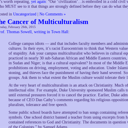
t’s worth repeating,
yet again
: “Our ‘civilization’…is embroiled in a cold civi
ho MUST see to it that things are strongly defined before they can do what the
osted in
Uncategorized
|
No Comments »
he Cancer of Multiculturalism
sday, February 26th, 2015
rof. Thomas Sowell, writing in Town Hall
:
College campus idiots — and that includes faculty members and administrat
cultures. In their eyes, it’s racist Eurocentrism to think that Western value
of stupidity. Ask your campus multiculturalist who believes in cultural equ
practiced in nearly 30 sub-Saharan African and Middle Eastern countries, 
in Sudan and Niger; is that a cultural equivalent? In most of the Middle
prohibitions on driving, employment, voting and education. Under Islamic
stoning, and thieves face the punishment of having their hand severed.
groups. Ask them to what extent the Muslim culture would tolerate their li
At the very heart of multiculturalism is an attack on Christianity. Much of
intellectual elite. For example, Duke University sponsored Muslim calls t
until external pressures forced it to cancel the practice. Earlier, Duke a
because of CEO Dan Cathy’s comments regarding his religious opposition
pluralism, tolerance and free speech.
Some public school boards have attempted to ban songs containing referen
symbols. One school district banned a teacher from using excerpts from h
contained references to God and Christianity. The documents in question
of the Colonists,” by Samuel Adams.