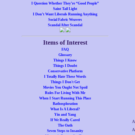
I Question Whether They’re “Good People”
Saint Tail Light
I Don’t Want Liberals Running Anything
Social Fabric Weavers
Scandal After Scandal
Items of Interest
FAQ
Glossary
Things I Know
Things I Doubt
Conservative Platform
I Totally Hate These Words
Things I Don't Get
Movies You Ought Not Spoil
Rules For Living With Me
When I Start Running This Place
Bathosploration
What Is A Liberal?
Yin and Yang
If We Really Cared
A
The Oath
A
Seven Steps to Insanity