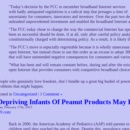
“Today’s decision by the FCC to encumber broadband Internet services
with badly antiquated regulations is a radical step that presages a time of
uncertainty for consumers, innovators and investors. Over the past two de
unleashed unprecedented investment and enabled the broadband Internet 
“The FCC today chose to change the way the commercial Internet has opera
been so successful should be done, if at all, only after careful policy analy
constitutionally charged with determining policy. As a result, it is likely 
“The FCC’s move is especially regrettable because it is wholly unnecessar
open Internet, but instead chose to use this order as an excuse to adopt 
that will have unintended negative consequences for consumers and various
“What has been and will remain constant before, during and after the exi
open Internet that provides consumers with competitive broadband choice
eople who genuinely love freedom, don’t bundle up a great big bushel of power a
roblems that
might
happen.
osted in
Uncategorized
|
1 Comment »
Depriving Infants Of Peanut Products May 
ay, February 27th, 2015
o9.com
:
Back in 2000, the American Academy of Pediatrics (AAP) told parents to 
children until they reached the age of three. Despite this, prevalency rates