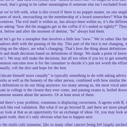
rowd, that’s going to be rather meaningless if someone else isn’t excluded from
ut we’re left with, what is this crowd if there is no puppet master, no one sin
hares of stock, encroaching on the membership of a board somewhere? What then
ncentives. The evil itself is within us, has always been within us, it’s the differe
ike asking “how did the maggots get in the coffin if it’s sealed so tightly?” Th
ot, before and after the moment of demise, “he” always had them.
ut let’s go for a metaphor that involves a little less “eww.” We’re rather like th
hadows shift with the passing of the day. This part of the face is not changing, nor
cting on the object, are what’s changing. That’s how the thing about definition
ife and death decisions based on definitions of things. We made a point of kno
on’t. We may still make the decisions, but all too often if you try to get somet
ommon outcome now is for the consumer to decide it’s just not worth the effor
asually, roll the dice and hope for the best.
Educate himself more casually” is typically something to do with asking advic
orks as well as the honesty of the other person, combined with how similar the
n definitions to do our thing anymore; too many among us, the most vocal among
xam in college is the closest they ever come, and passing exams is, boiled down 
omeone unseen about the answers. Or at least most of them.
nd there’s your problem; consensus is displacing correctness. A agrees with B, t
uch like real validation. But what if we go beyond B, and there are more peo
ay look at that as an opportunity for an exchange of ideas. Or, you may look a
quals truth, then it’s only obvious what has to happen next.
o the multi-culti nonsense, like so many other cancers being left largely uncheck