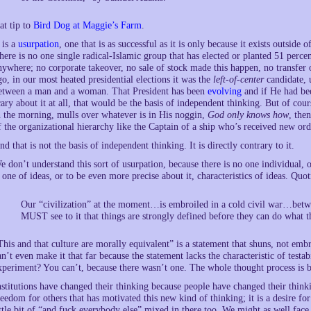
at tip to
Bird Dog at Maggie’s Farm
.
t is a
usurpation
, one that is as successful as it is only because it exists outsid
here is no one single radical-Islamic group that has elected or planted 51 perce
nywhere; no corporate takeover, no sale of stock made this happen, no transfer o
go, in our most heated presidential elections it was the
left-of-center
candidate, 
etween a man and a woman. That President has been
evolving
and if He had bee
cary about it at all, that would be the basis of independent thinking. But of c
n the morning, mulls over whatever is in His noggin,
God only knows how
, the
f the organizational hierarchy like the Captain of a ship who’s received new or
nd that is not the basis of independent thinking. It is directly contrary to it.
e don’t understand this sort of usurpation, because there is no one individual, 
s one of ideas, or to be even more precise about it, characteristics of ideas. Quo
Our “civilization” at the moment…is embroiled in a cold civil war…betw
MUST see to it that things are strongly defined before they can do what t
This and that culture are morally equivalent” is a statement that shuns, not emb
an’t even make it that far because the statement lacks the characteristic of test
xperiment? You can’t, because there wasn’t one. The whole thought process is 
nstitutions have changed their thinking because people have changed their thinki
reedom for others that has motivated this new kind of thinking; it is a desire for
ittle bit of “and fuck everybody else” mixed in there too. We might as well face