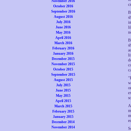
November 2016
c
October 2016
September 2016
B
August 2016
s
July 2016
i
June 2016
l
n
May 2016
April 2016
B
March 2016
s
February 2016
a
January 2016
l
December 2015
d
November 2015
c
October 2015
c
September 2015
“
August 2015
w
July 2015
o
June 2015
e
May 2015
s
April 2015
A
March 2015
m
February 2015
m
January 2015
e
December 2014
November 2014
S