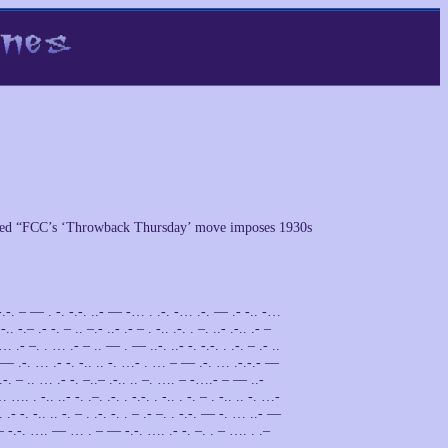
titled “FCC’s ‘Throwback Thursday’ move imposes 1930s
 -.-. – — . -. -.-. ..- — -… . .-. -… .-. — .- -.. -…
 -.– .- -. – .. –.- ..- .- – . -.. .-. . –. ..- .-.. .- –
… .- –. . … .- – .. — . — ..-. ..- -. -.-. . .-. – .- ..
– — .-. … .- -. -.. .. -. …- . … – — .-. … .-.-.- —
 .-. – .. … .- -. –..– .-.. .. –. …. – -….- – — ..-
…. . -.. ..- -. .–. .-. . -.-. . -.. . -. – . -.. .. -. …-
.- -. -.. .. -. – . .-. -. . – .- –. . -.-. — -. … ..- —
-.– -.-. …. — … . – — -.-. …. .- -. –. . – …. . .–
 — .–. . .-. .- – . -.. … .. -. -.-. . .. – … -.-. .-. .