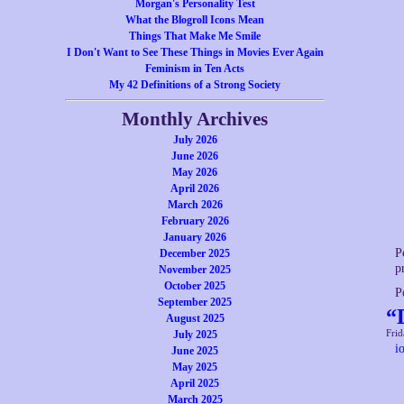
Morgan's Personality Test
What the Blogroll Icons Mean
Things That Make Me Smile
I Don't Want to See These Things in Movies Ever Again
Feminism in Ten Acts
My 42 Definitions of a Strong Society
Monthly Archives
July 2026
June 2026
May 2026
April 2026
March 2026
February 2026
January 2026
P
December 2025
p
November 2025
October 2025
P
September 2025
“
August 2025
Frid
July 2025
i
June 2025
May 2025
April 2025
March 2025