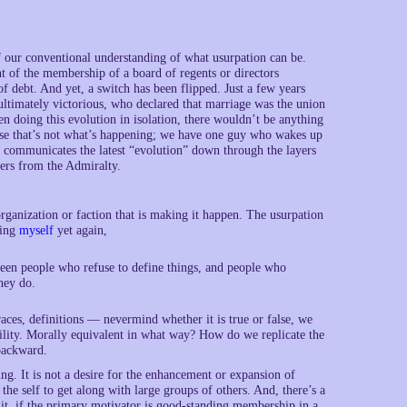
e of our conventional understanding of what usurpation can be.
nt of the membership of a board of regents or directors
f debt. And yet, a switch has been flipped. Just a few years
ultimately victorious, who declared that marriage was the union
n doing this evolution in isolation, there wouldn’t be anything
ourse that’s not what’s happening; we have one guy who wakes up
n communicates the latest “evolution” down through the layers
ders from the Admiralty.
organization or faction that is making it happen. The usurpation
ting
myself
yet again,
een people who refuse to define things, and people who
hey do.
races, definitions — nevermind whether it is true or false, we
ability. Morally equivalent in what way? How do we replicate the
backward.
ng. It is not a desire for the enhancement or expansion of
 the self to get along with large groups of others. And, there’s a
 it, if the primary motivator is good-standing membership in a