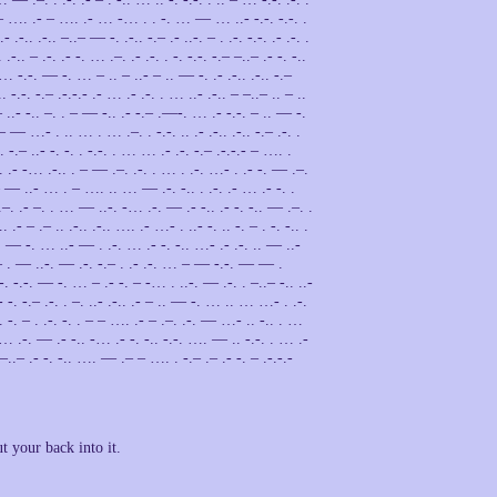
. — – …. .- – …. .- … -… . . -. … — … ..- -.-. -.-. .
-.. .-.. –..– — -. .-.. -.– .- ..-. – . .-. -.-. .- .-. .
 .-.. – .-. .- -. … .–. .- .-. . -. -.-. -.– –..– .- -. -..
 … -.-. — -. … – .. – ..- – .. — -. .- .-.. .-.. -.–
. -.-. -.– .-.-.- .- … .- .-. . … ..- .-.. – –..– .. – ..
— ..- -.. –. . – — -.. .- -.– .—-. … .- -.-. – .. — -.
— …- . .. … . … .–. . -.-. .. .- .-.. .-.. -.– .-. .
 -.– ..- -. -. . -.-. . … … .- .-. -.– .-.-.- – …. .
-.. .- -… .-.. . – — .–. .-. . … . .-. …- . .- -. — .–.
 – — ..- … . – …. .. … — .-. -.. . .-. .- … .- -. .
. .- –. . … — ..-. -… .-. — .- -.. .- -. -.. — .–. .
. .- – .– .. .-.. .-.. …. .- …- . ..- -. .. -. – . -. -.. .
.-. — -. … ..- — . .-. … .- -. -.. …- .- .-. .. — ..-
 – . — ..-. — .-. -.– . .- .-. … – — -.-. — — .
 -. -.-. — -. … – .- -. – -… . ..-. — .-. . –..– -.. ..-
. .- -. -.– .-. . –. ..- .-.. .- – .. — -. … .. … …- . .-.
. – . .-. -. . – – …. .- – .–. .-. — …- .. -.. . …
 .-. — .- -.. -… .- -. -.. -.-. …. — .. -.-. . … .-
. –..– .- -. -.. …. — .– – …. . -.– .– .- -. – .-.-.-
 your back into it.