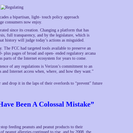
cades a bipartisan, light- touch policy approach
age consumers now enjoy.
ted since its creation. Changing a platform that has
sis, full transparency, and by the legislature, which is
that history will judge today’s actions as misguided.
y. The FCC had targeted tools available to preserve an
300- plus pages of broad and open- ended regulatory arcana
 parts of the Internet ecosystem for years to come.
stence of any regulations is Verizon’s commitment to an
s and Internet access when, where, and how they want.”
nd drop it in the laps of their overlords to “prevent” future
Have Been A Colossal Mistake”
stop feeding peanuts and peanut products to their
 of peanut allergies continued to rise, and by 2008, the